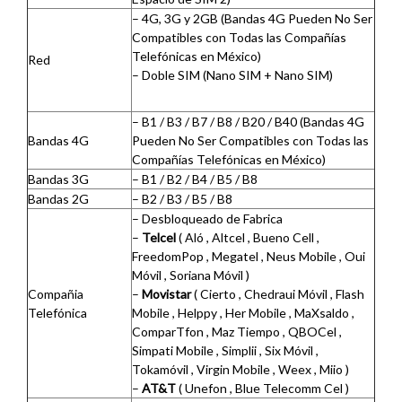
– 4G, 3G y 2GB (Bandas 4G Pueden No Ser
Compatibles con Todas las Compañías
Telefónicas en México)
Red
– Doble SIM (Nano SIM + Nano SIM)
– B1 / B3 / B7 / B8 / B20 / B40 (Bandas 4G
Bandas 4G
Pueden No Ser Compatibles con Todas las
Compañías Telefónicas en México)
Bandas 3G
– B1 / B2 / B4 / B5 / B8
Bandas 2G
– B2 / B3 / B5 / B8
– Desbloqueado de Fabrica
–
Telcel
( Aló , Altcel , Bueno Cell ,
FreedomPop , Megatel , Neus Mobile , Oui
Móvil , Soriana Móvil )
Compañia
–
Movistar
( Cierto , Chedraui Móvil , Flash
Telefónica
Mobile , Helppy , Her Mobile , MaXsaldo ,
ComparTfon , Maz Tiempo , QBOCel ,
Simpati Mobile , Simplii , Six Móvil ,
Tokamóvil , Virgin Mobile , Weex , Miio )
–
AT&T
( Unefon , Blue Telecomm Cel )