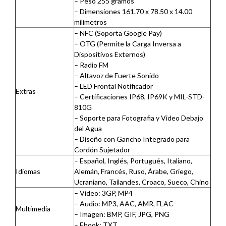
– Peso 255 gramos
– Dimensiones 161.70 x 78.50 x 14.00
milímetros
– NFC (Soporta Google Pay)
– OTG (Permite la Carga Inversa a
Dispositivos Externos)
– Radio FM
– Altavoz de Fuerte Sonido
– LED Frontal Notificador
Extras
– Certificaciones IP68, IP69K y MIL-STD-
810G
– Soporte para Fotografia y Video Debajo
del Agua
– Diseño con Gancho Integrado para
Cordón Sujetador
– Español, Inglés, Portugués, Italiano,
Idiomas
Alemán, Francés, Ruso, Árabe, Griego,
Ucraniano, Tailandes, Croaco, Sueco, Chino
– Video: 3GP, MP4
– Audio: MP3, AAC, AMR, FLAC
Multimedia
– Imagen: BMP, GIF, JPG, PNG
– Ebook: TXT