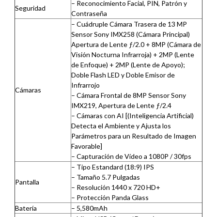
– Reconocimiento Facial, PIN, Patrón y
Seguridad
Contraseña
– Cuádruple Cámara Trasera de 13 MP
Sensor Sony IMX258 (Cámara Principal)
Apertura de Lente ƒ/2.0 + 8MP (Cámara de
Visión Nocturna Infrarroja) + 2MP (Lente
de Enfoque) + 2MP (Lente de Apoyo);
Doble Flash LED y Doble Emisor de
Infrarrojo
Cámaras
– Cámara Frontal de 8MP Sensor Sony
IMX219, Apertura de Lente ƒ/2.4
– Cámaras con AI [(Inteligencia Artificial)
Detecta el Ambiente y Ajusta los
Parámetros para un Resultado de Imagen
Favorable]
– Capturación de Vídeo a 1080P / 30fps
– Tipo Estandard (18:9) IPS
– Tamaño 5.7 Pulgadas
Pantalla
– Resolución 1440 x 720 HD+
– Protección Panda Glass
Batería
– 5,580mAh