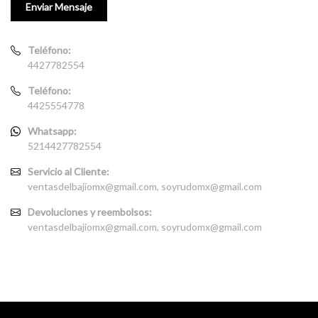
Teléfono:
4427782554
Teléfono:
4425554778
Whatsapp:
5214427782554
Servicio al Cliente:
ventasdelbajiomx@gmail.com, soyrudomx@gmail.com
Devoluciones y reembolsos:
ventasdelbajiomx@gmail.com, soyrudomx@gmail.com