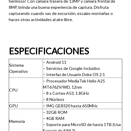
hermoso! Con cámara trasera de 13MP y cámara frontal de
8MP, brinda una buena experiencia de captura. Disfruta
capturando cuando vas de excursión, escalas montañas o
haces otras actividades al aire libre.
ESPECIFICAC
IONES
– Android 11
Sistema
– Servicios de Google Incluidos
Operativo
– Interfaz de Usuario Doke OS 2.1
– Procesador MediaTek Helio A25
MT6762V/WD, 12nm
CPU
– 8 x Cortex A53, 1.8GHz
– 8 Núcleos
GPU
– IMG GE8320 hasta 650MHz
– 32GB ROM
– 4GB RAM
Memoria
– Soporte para MicroSD de hasta 1TB (Usa
Espacio de SIM 2)