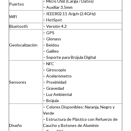
– Micro USB (Carga / Datos)
Puertos
– Auxiliar 3.5mm
– IEEE802.11 /b/g/n (2.4GHz)
WiFi
– HotSpot
Bluetooth
– Versión 4.2
– GPS
– Glonass
Geolocalización
– Beidou
– Galileo
– Soporte para Brújula Digital
– NFC
– Giroscopio
– Acelerómetro
Sensores
– Proximidad
– Gravedad
– Luz Ambiental
– Brújula
– Colores Disponibles: Naranja, Negro y
Verde
– Estructura de Plástico con Refuerzo de
Diseño
Caucho y Botones de Aluminio