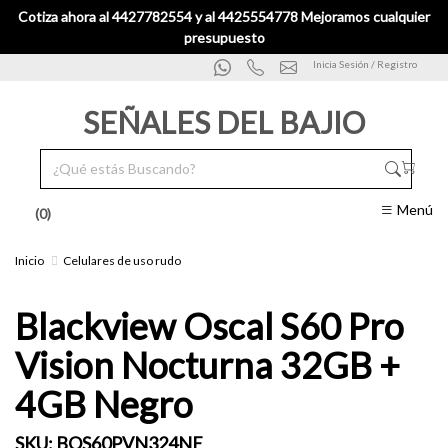
Cotiza ahora al 4427782554 y al 4425554778 Mejoramos cualquier
presupuesto
Inicia Sesión / Registro
SEÑALES DEL BAJIO
Menú
(0)
Inicio
Celulares de uso rudo
Blackview Oscal S60 Pro
Vision Nocturna 32GB +
4GB Negro
SKU:
BOS60PVN324NE