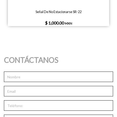
Señal De No Estacionarse SR-22
$ 1,000.00
MXN
CONTÁCTANOS
N
o
m
E
b
m
r
a
e
T
i
e
l
l