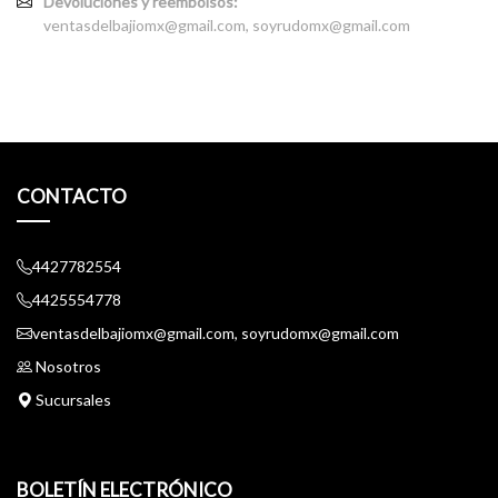
Devoluciones y reembolsos:
ventasdelbajiomx@gmail.com, soyrudomx@gmail.com
CONTACTO
4427782554
4425554778
ventasdelbajiomx@gmail.com, soyrudomx@gmail.com
Nosotros
Sucursales
BOLETÍN ELECTRÓNICO