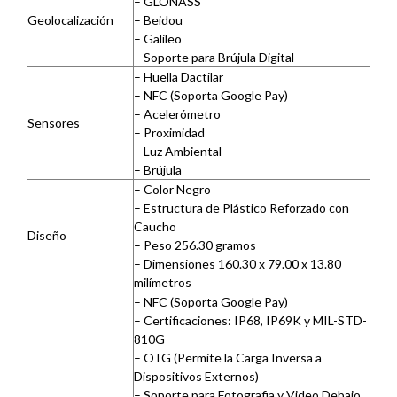
– GLONASS
Geolocalización
– Beidou
– Galileo
– Soporte para Brújula Digital
– Huella Dactilar
– NFC (Soporta Google Pay)
– Acelerómetro
Sensores
– Proximidad
– Luz Ambiental
– Brújula
– Color Negro
– Estructura de Plástico Reforzado con
Caucho
Diseño
– Peso 256.30 gramos
– Dimensiones 160.30 x 79.00 x 13.80
milímetros
– NFC (Soporta Google Pay)
– Certificaciones: IP68, IP69K y MIL-STD-
810G
– OTG (Permite la Carga Inversa a
Dispositivos Externos)
– Soporte para Fotografia y Video Debajo