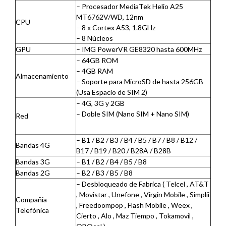
– Procesador MediaTek Helio A25
MT6762V/WD, 12nm
CPU
– 8 x Cortex A53, 1.8GHz
– 8 Núcleos
GPU
– IMG PowerVR GE8320 hasta 600MHz
– 64GB ROM
– 4GB RAM
Almacenamiento
– Soporte para MicroSD de hasta 256GB
(Usa Espacio de SIM 2)
– 4G, 3G y 2GB
– Doble SIM (Nano SIM + Nano SIM)
Red
– B1 / B2 / B3 / B4 / B5 / B7 / B8 / B12 /
Bandas 4G
B17 / B19 / B20 / B28A / B28B
Bandas 3G
– B1 / B2 / B4 / B5 / B8
Bandas 2G
– B2 / B3 / B5 / B8
– Desbloqueado de Fabrica ( Telcel , AT&T
, Movistar , Unefone , Virgin Mobile , Simplii
Compañia
, Freedoompop , Flash Mobile , Weex ,
Telefónica
Cierto , Alo , Maz Tiempo , Tokamovil ,