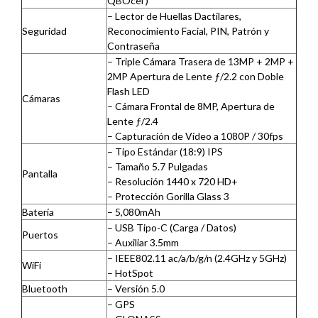
QBOcel )
– Lector de Huellas Dactilares,
Seguridad
Reconocimiento Facial, PIN, Patrón y
Contraseña
– Triple Cámara Trasera de 13MP + 2MP +
2MP Apertura de Lente ƒ/2.2 con Doble
Flash LED
Cámaras
– Cámara Frontal de 8MP, Apertura de
Lente ƒ/2.4
– Capturación de Vídeo a 1080P / 30fps
– Tipo Estándar (18:9) IPS
– Tamaño 5.7 Pulgadas
Pantalla
– Resolución 1440 x 720 HD+
– Protección Gorilla Glass 3
Batería
– 5,080mAh
– USB Tipo-C (Carga / Datos)
Puertos
– Auxiliar 3.5mm
– IEEE802.11 ac/a/b/g/n (2.4GHz y 5GHz)
WiFi
– HotSpot
Bluetooth
– Versión 5.0
– GPS