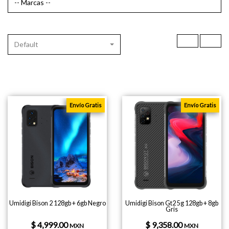
Default
Envío Gratis
Envío Gratis
Umidigi Bison 2 128gb + 6gb Negro
Umidigi Bison Gt2 5g 128gb + 8gb
Gris
$ 4,999.00
$ 9,358.00
MXN
MXN